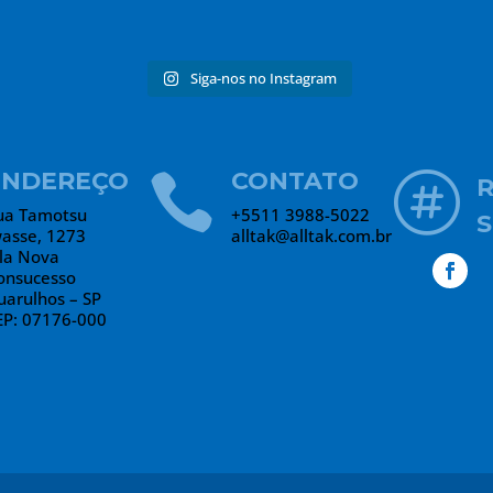
Siga-nos no Instagram
ENDEREÇO
CONTATO


ua Tamotsu
+5511 3988-5022
S
wasse, 1273
alltak@alltak.com.br
ila Nova
onsucesso
uarulhos – SP
EP: 07176-000