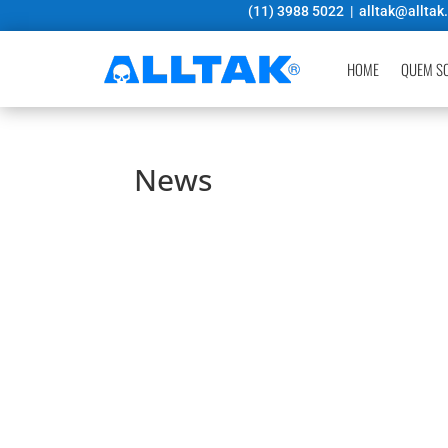
(11) 3988 5022 |
alltak@alltak
HOME
QUEM S
News