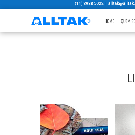
(11) 3988 5022 |
alltak@alltak
HOME
QUEM S
L