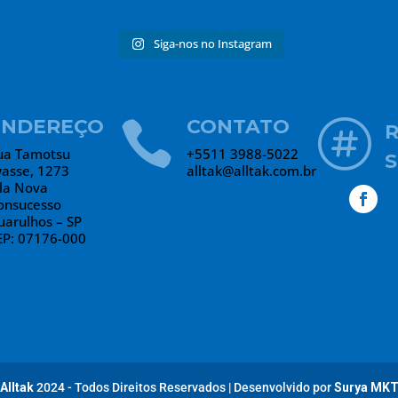
Siga-nos no Instagram
ENDEREÇO
CONTATO


ua Tamotsu
+5511 3988-5022
S
wasse, 1273
alltak@alltak.com.br
ila Nova
onsucesso
uarulhos – SP
EP: 07176-000
Alltak
2024 - Todos Direitos Reservados
|
Desenvolvido por
Surya MK