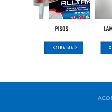
PISOS
LA
ACO