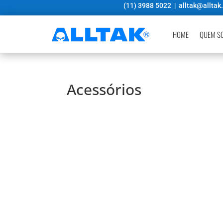
(11) 3988 5022 |
alltak@alltak
HOME
QUEM S
Acessórios