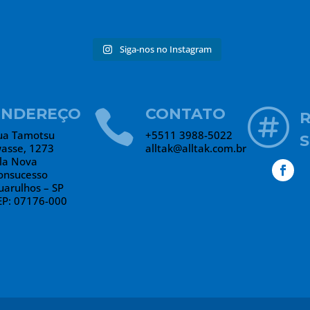
Siga-nos no Instagram
ENDEREÇO
CONTATO


ua Tamotsu
+5511 3988-5022
S
wasse, 1273
alltak@alltak.com.br
ila Nova
onsucesso
uarulhos – SP
EP: 07176-000