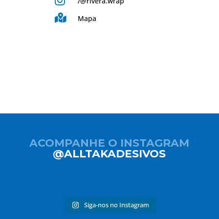

/
@rivera.wrap

Mapa
ACOMPANHE O INSTAGRAM
@ALLTAKADESIVOS
Siga-nos no Instagram