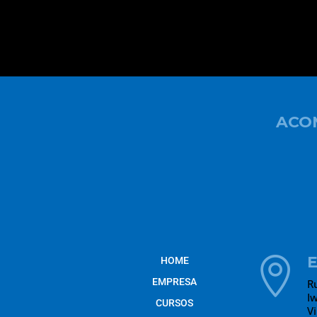
ACO
HOME

EMPRESA
R
I
CURSOS
V