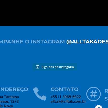
MPANHE O INSTAGRAM
@ALLTAKADES
Siga-nos no Instagram
ENDEREÇO
CONTATO


ua Tamotsu
+5511 3988-5022
S
wasse, 1273
alltak@alltak.com.br
ila Nova