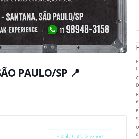
R
t
SÃO PAULO/SP 📍
C
D
R
e
E
d
U
d
+ iCal / Outlook export