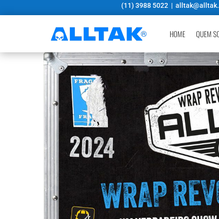
(11) 3988 5022 |
alltak@alltak
HOME
QUEM S