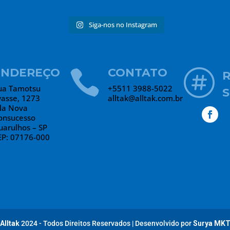
Siga-nos no Instagram
ENDEREÇO
CONTATO


ua Tamotsu
+5511 3988-5022
S
wasse, 1273
alltak@alltak.com.br
ila Nova
onsucesso
uarulhos – SP
EP: 07176-000
Alltak
2024 - Todos Direitos Reservados
|
Desenvolvido por
Surya MK