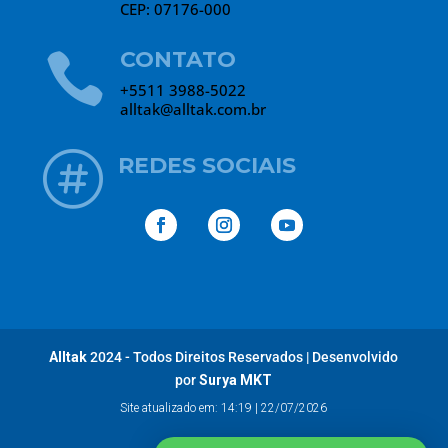
CEP: 07176-000
CONTATO

+5511 3988-5022
alltak@alltak.com.br

REDES SOCIAIS
Alltak
2024 - Todos Direitos Reservados
|
Desenvolvido
por
Surya MKT
Site atualizado em: 14:19 | 22/07/2026