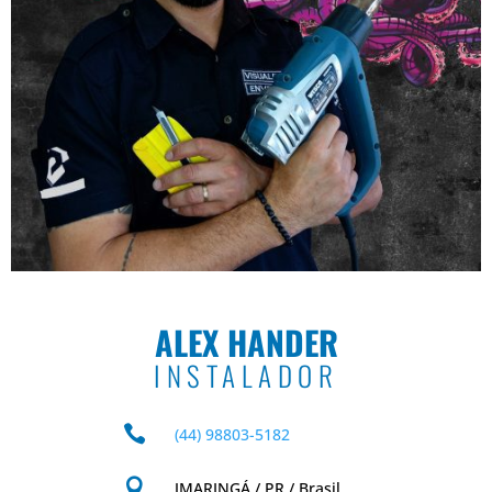
ALEX HANDER
INSTALADOR

(44) 98803-5182

JMARINGÁ / PR / Brasil